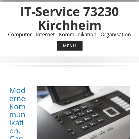
Skip
IT-Service 73230
to
content
Kirchheim
Computer - Internet - Kommunikation - Organisation
MENU
Mod
erne
Kom
mun
ikati
on.
Gan