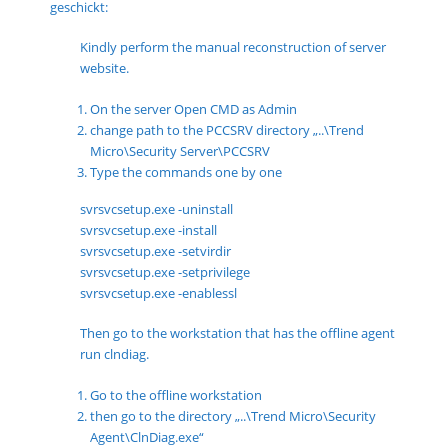
geschickt:
Kindly perform the manual reconstruction of server
website.
On the server Open CMD as Admin
change path to the PCCSRV directory „..\Trend
Micro\Security Server\PCCSRV
Type the commands one by one
svrsvcsetup.exe -uninstall
svrsvcsetup.exe -install
svrsvcsetup.exe -setvirdir
svrsvcsetup.exe -setprivilege
svrsvcsetup.exe -enablessl
Then go to the workstation that has the offline agent
run clndiag.
Go to the offline workstation
then go to the directory „..\Trend Micro\Security
Agent\ClnDiag.exe“