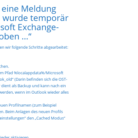
t eine Meldung
h wurde temporär
soft Exchange-
hoben …“
n wir folgende Schritte abgearbeitet:
schen.
im Pfad %localappdata%/Microsoft
_old“ (Darin befinden sich die OST-
r dient als Backup und kann nach ein
werden, wenn im Outlook wieder alles
euen Profilnamen (zum Beispiel
n. Beim Anlagen des neuen Profils
ileinstellungen“ den „Cached Modus“
eder aktivieren.