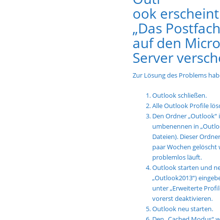
ook erschein
„Das Postfac
auf den Micro
Server versc
Zur Lösung des Problems habe
Outlook schließen.
Alle Outlook Profile lö
Den Ordner „Outlook“ 
umbenennen in „Outlook
Dateien). Dieser Ordne
paar Wochen gelöscht 
problemlos läuft.
Outlook starten und n
„Outlook2013“) eingebe
unter „Erweiterte Prof
vorerst deaktivieren.
Outlook neu starten.
Den „Cached Modus“ wi