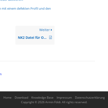
ch mit einem defekten Profil und den
Weiter
NK2 Datei für Outlook Autovervollständigung von eMail-Adressen
en
Home
Download
Knowledge Base
Impressum
Datenschutzerklärung
Copyright © 2026 Armin Földi. All rights reserved.